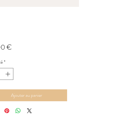
Prix
00 €
té
*
Ajouter au panier