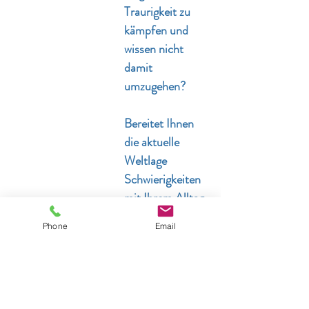
Traurigkeit zu
kämpfen und
wissen nicht
damit
umzugehen?
Bereitet Ihnen
die aktuelle
Weltlage
Schwierigkeiten
mit Ihrem Alltag
zurechtzukomm
Phone
Email
en?
(Einsamkeit,
Studium/Arbeit vom
Homeoffice,
Maskentragen)