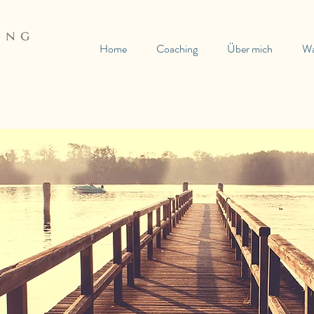
Home
Coaching
Über mich
Wa